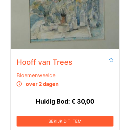
Hooff van Trees
Bloemenweelde
over 2 dagen
Huidig Bod:
€ 30,00
BEKIJK DIT ITEM