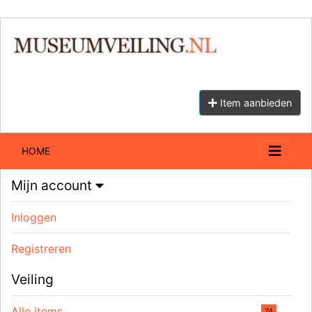
Item aanbieden
HOME
Mijn account
Inloggen
Registreren
Veiling
Alle items
74