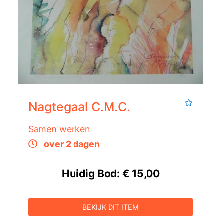
Nagtegaal C.M.C.
Samen werken
over 2 dagen
Huidig Bod:
€ 15,00
BEKIJK DIT ITEM