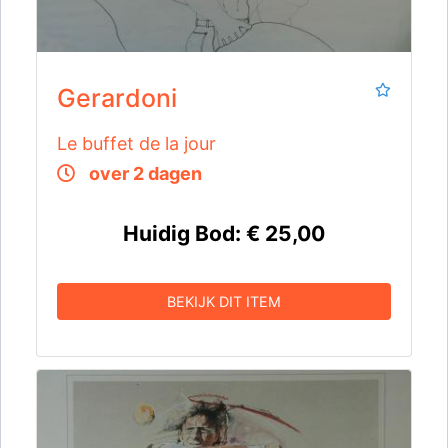
Gerardoni
Le buffet de la jour
over 2 dagen
Huidig Bod:
€ 25,00
BEKIJK DIT ITEM