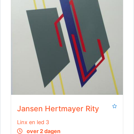
Jansen Hertmayer Rity
Linx en led 3
over 2 dagen