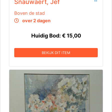
Snauwaert, Jef
Boven de stad
over 2 dagen
Huidig Bod:
€ 15,00
BEKIJK DIT ITEM