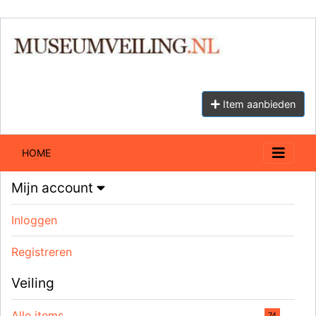
Item aanbieden
HOME
Mijn account
Inloggen
Registreren
Veiling
Alle items
74