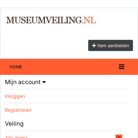
Item aanbieden
HOME
Mijn account
Inloggen
Registreren
Veiling
Alle items
74