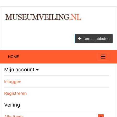
Item aanbieden
HOME
Mijn account
Inloggen
Registreren
Veiling
Alle items
74