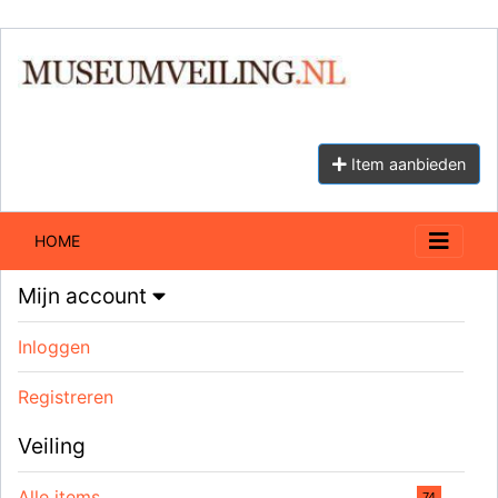
Item aanbieden
HOME
Mijn account
Inloggen
Registreren
Veiling
Alle items
74