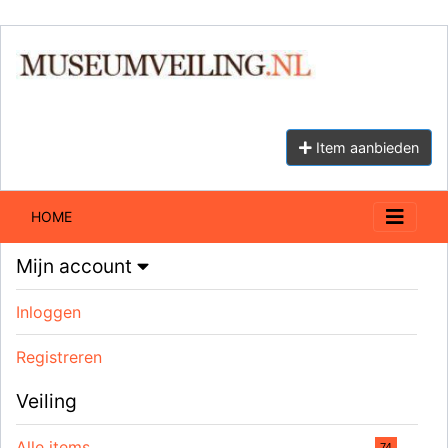
Item aanbieden
HOME
Mijn account
Inloggen
Registreren
Veiling
Alle items
74