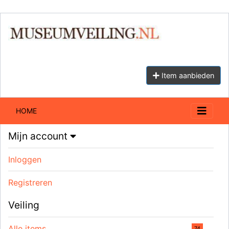
Item aanbieden
HOME
Mijn account
Inloggen
Registreren
Veiling
Alle items
74