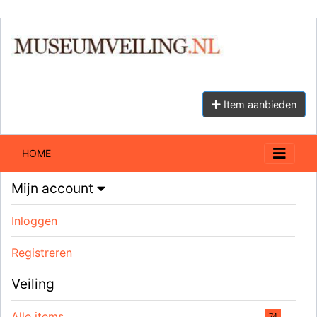
Item aanbieden
HOME
Mijn account
Inloggen
Registreren
Veiling
Alle items
74