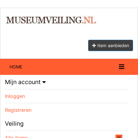
Item aanbieden
HOME
Mijn account
Inloggen
Registreren
Veiling
Alle items
74