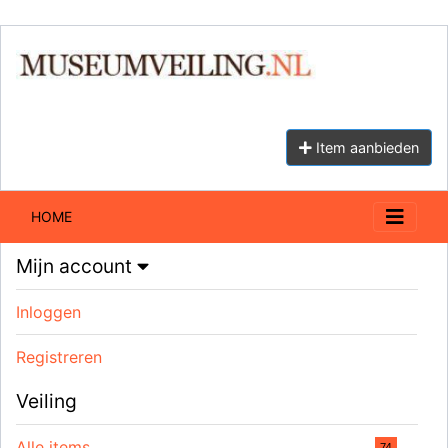
Item aanbieden
HOME
Mijn account
Inloggen
Registreren
Veiling
Alle items
74