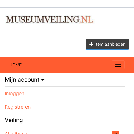
Item aanbieden
HOME
Mijn account
Inloggen
Registreren
Veiling
Alle items
74