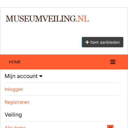
Item aanbieden
HOME
Mijn account
Inloggen
Registreren
Veiling
Alle items
74