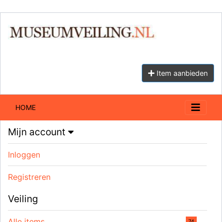
Item aanbieden
HOME
Mijn account
Inloggen
Registreren
Veiling
Alle items
74