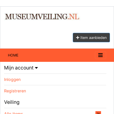
Item aanbieden
HOME
Mijn account
Inloggen
Registreren
Veiling
Alle items
74