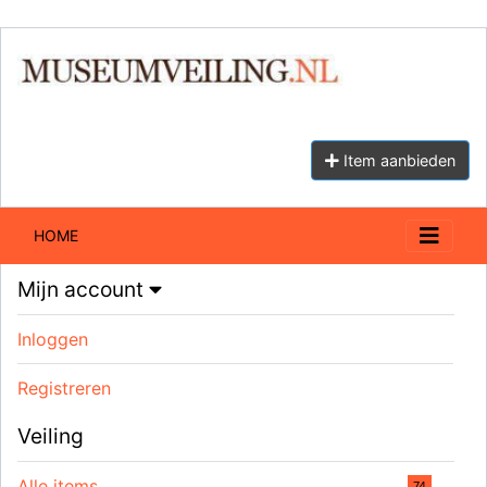
Item aanbieden
HOME
Mijn account
Inloggen
Registreren
Veiling
Alle items
74