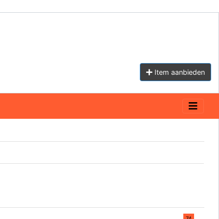
Item aanbieden
74