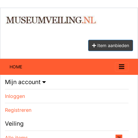
Item aanbieden
HOME
Mijn account
Inloggen
Registreren
Veiling
Alle items
74