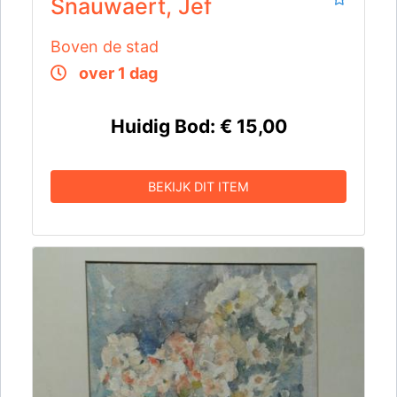
Snauwaert, Jef
Boven de stad
over 1 dag
Huidig Bod:
€ 15,00
BEKIJK DIT ITEM