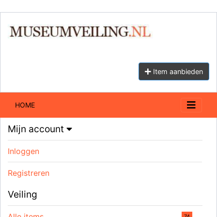
Item aanbieden
HOME
Mijn account
Inloggen
Registreren
Veiling
Alle items
74