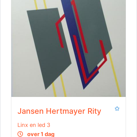
Jansen Hertmayer Rity
Linx en led 3
over 1 dag