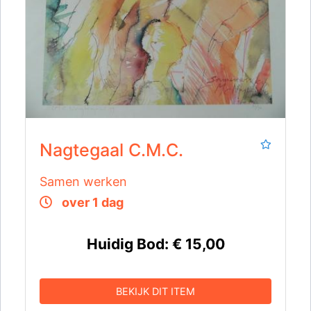
Nagtegaal C.M.C.
Samen werken
over 1 dag
Huidig Bod:
€ 15,00
BEKIJK DIT ITEM