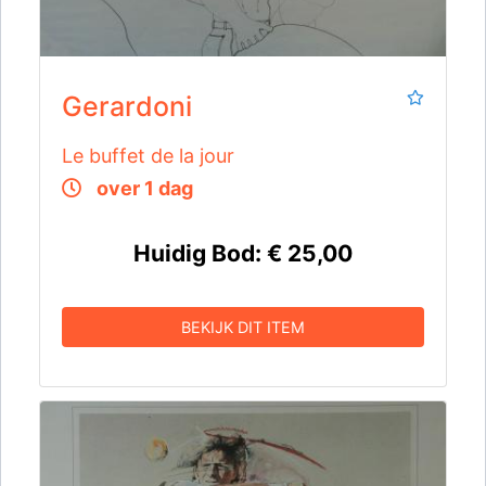
Gerardoni
Le buffet de la jour
over 1 dag
Huidig Bod:
€ 25,00
BEKIJK DIT ITEM