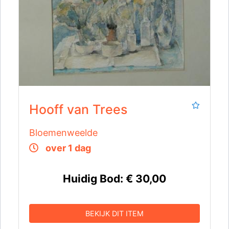
Hooff van Trees
Bloemenweelde
over 1 dag
Huidig Bod:
€ 30,00
BEKIJK DIT ITEM