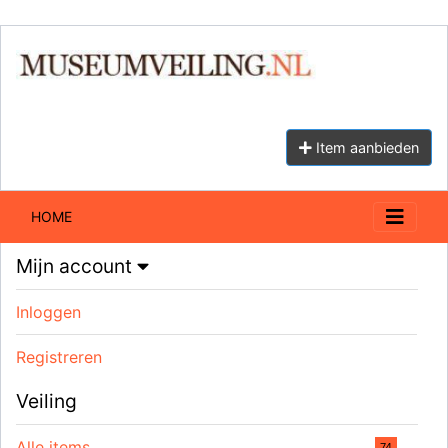
Item aanbieden
HOME
Mijn account
Inloggen
Registreren
Veiling
Alle items
74