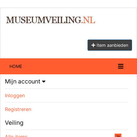
Item aanbieden
HOME
Mijn account
Inloggen
Registreren
Veiling
Alle items
74